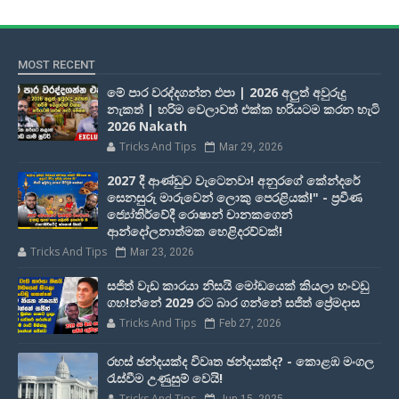
MOST RECENT
මේ පාර වරද්දගන්න එපා | 2026 අලුත් අවුරුදු
නැකත් | හරිම වෙලාවත් එක්ක හරියටම කරන හැටි
2026 Nakath
Tricks And Tips
Mar 29, 2026
2027 දී ආණ්ඩුව වැටෙනවා! අනුරගේ කේන්දරේ
සෙනසුරු මාරුවෙන් ලොකු පෙරළියක්!" - ප්‍රවීණ
ජ්‍යෝතිර්වේදී රොෂාන් චානකගෙන්
ආන්දෝලනාත්මක හෙළිදරව්වක්!
Tricks And Tips
Mar 23, 2026
සජිත් වැඩ කාරයා නිසයි මෝඩයෙක් කියලා හංවඩු
ගහ!න්නේ 2029 රට බාර ගන්නේ සජිත් ප්‍රේමදාස
Tricks And Tips
Feb 27, 2026
රහස් ඡන්දයක්ද විවෘත ඡන්දයක්ද? - කොළඹ මංගල
රැස්වීම උණුසුම් වෙයි!
Tricks And Tips