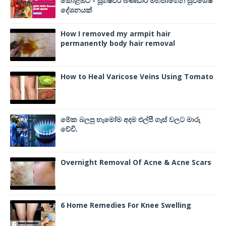
කොළඹට - සූගීෂ්වර බණ්ඩාර මහතාගෙන් සුවිශේෂී
දේශනයක්
How I removed my armpit hair
permanently body hair removal
How to Heal Varicose Veins Using Tomato
මේක බලපු හැමෝම අදම එල්පී ගෑස් වලට මාරු
වේවි.
Overnight Removal Of Acne & Acne Scars
6 Home Remedies For Knee Swelling