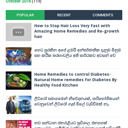
October 2016
(119)
POPULAR
RECENT
COMMENTS
How to Stop Hair Loss Very Fast with
Amazing Home Remedies and Re-growth
hair
හෙට සුරකින අපේ ළමයි අන්තර්ජාතික දැනුම මිනුම
සහ කථික තරඟාවලිය අති සාර්ථකව අවසන් වේ
Home Remedies to control Diabetes-
Natural Home remedies for Diabetes By
Healthy Food Kitchen
ලිට්රෝ සමාගමෙන් නිවේදනයක්, පාරිභෝගිකයන්
වෙනුවෙන් ලිට්රෝ ගෑස් මිලේ වැඩිවීමක් නෑ.
නව සන්ධාන ජනරැළියට සුවිශාල ජනගගක්