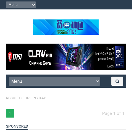
RESULTS FOR
LPG DAY
1
Page 1 of 1
SPONSORED