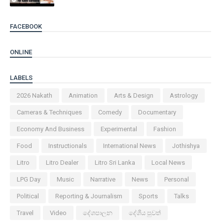
FACEBOOK
ONLINE
LABELS
2026 Nakath
Animation
Arts & Design
Astrology
Cameras & Techniques
Comedy
Documentary
Economy And Business
Experimental
Fashion
Food
Instructionals
International News
Jothishya
Litro
Litro Dealer
Litro Sri Lanka
Local News
LPG Day
Music
Narrative
News
Personal
Political
Reporting & Journalism
Sports
Talks
Travel
Video
දේශපාලන
දේශීය පුවත්