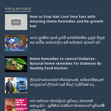
POPULAR POSTS
How to Stop Hair Loss Very Fast with
Amazing Home Remedies and Re-growth
hair
හෙට සුරකින අපේ ළමයි අන්තර්ජාතික දැනුම මිනුම
සහ කථික තරඟාවලිය අති සාර්ථකව අවසන් වේ
Home Remedies to control Diabetes-
Natural Home remedies for Diabetes By
Healthy Food Kitchen
ලිට්රෝ සමාගමෙන් නිවේදනයක්, පාරිභෝගිකයන්
වෙනුවෙන් ලිට්රෝ ගෑස් මිලේ වැඩිවීමක් නෑ.
නව සන්ධාන ජනරැළියට සුවිශාල ජනගගක්
කොළඹට - සූගීෂ්වර බණ්ඩාර මහතාගෙන් සුවිශේෂී
දේශනයක්