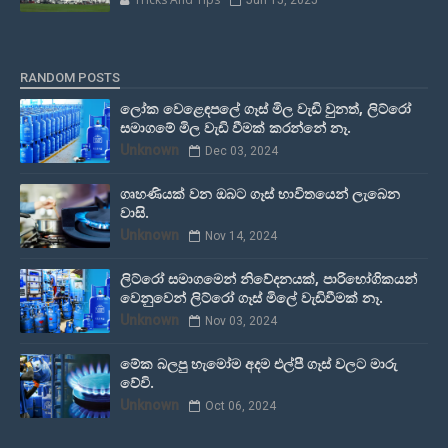
Jun 15, 2025
RANDOM POSTS
ලෝක වෙළෙඳපලේ ගෑස් මිල වැඩි වුනත්, ලිට්රෝ
සමාගමේ මිල වැඩි වීමක් කරන්නේ නෑ.
Unknown
Dec 03, 2024
ගෘහණියක් වන ඔබට ගෑස් භාවිතයෙන් ලැබෙන
වාසි.
Unknown
Nov 14, 2024
ලිට්රෝ සමාගමෙන් නිවේදනයක්, පාරිභෝගිකයන්
වෙනුවෙන් ලිට්රෝ ගෑස් මිලේ වැඩිවීමක් නෑ.
Unknown
Nov 03, 2024
මේක බලපු හැමෝම අදම එල්පී ගෑස් වලට මාරු
වේවි.
Unknown
Oct 06, 2024