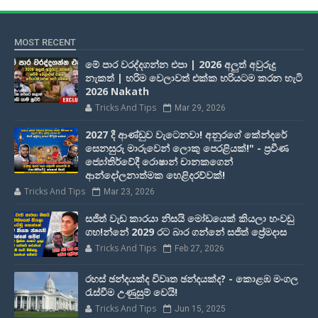
MOST RECENT
මේ පාර වරද්දගන්න එපා | 2026 අලුත් අවුරුදු
නැකත් | හරිම වෙලාවත් එක්ක හරියටම කරන හැටි
2026 Nakath
Tricks And Tips
Mar 29, 2026
2027 දී ආණ්ඩුව වැටෙනවා! අනුරගේ කේන්දරේ
සෙනසුරු මාරුවෙන් ලොකු පෙරළියක්!" - ප්‍රවීණ
ජ්‍යෝතිර්වේදී රොෂාන් චානකගෙන්
ආන්දෝලනාත්මක හෙළිදරව්වක්!
Tricks And Tips
Mar 23, 2026
සජිත් වැඩ කාරයා නිසයි මෝඩයෙක් කියලා හංවඩු
ගහ!න්නේ 2029 රට බාර ගන්නේ සජිත් ප්‍රේමදාස
Tricks And Tips
Feb 27, 2026
රහස් ඡන්දයක්ද විවෘත ඡන්දයක්ද? - කොළඹ මංගල
රැස්වීම උණුසුම් වෙයි!
Tricks And Tips
Jun 15, 2025