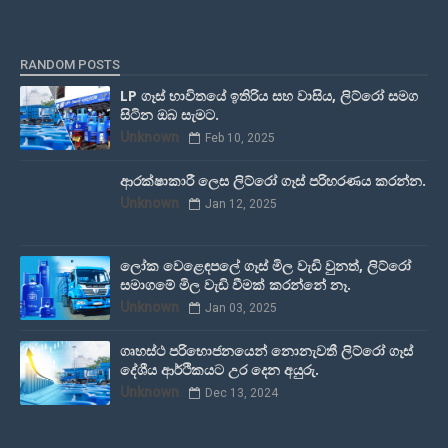
RANDOM POSTS
LP ගෑස් භාවිතයේ ඉතිරිය සහ වාසිය, ලිට්රෝ සමග
සිටින ඔබ සැමට.
Unknown
Feb 10, 2025
ආරක්ෂාකාරී ලෙස ලිට්රෝ ගෑස් පරිහරණය කරන්න.
Unknown
Jan 12, 2025
ලෝක වෙළෙඳපලේ ගෑස් මිල වැඩි වුනත්, ලිට්රෝ
සමාගමේ මිල වැඩි වීමක් කරන්නේ නෑ.
Unknown
Jan 03, 2025
ගෘහස්ථ පරිභොජනයෙන් නොනැවතී ලිට්රෝ ගෑස්
දේශීය ආර්ථිකයට උර දෙන අයුරු.
Unknown
Dec 13, 2024