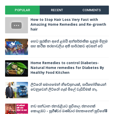
POPULAR
RECENT
COMMENTS
How to Stop Hair Loss Very Fast with
Amazing Home Remedies and Re-growth
hair
හෙට සුරකින අපේ ළමයි අන්තර්ජාතික දැනුම මිනුම
සහ කථික තරඟාවලිය අති සාර්ථකව අවසන් වේ
Home Remedies to control Diabetes-
Natural Home remedies for Diabetes By
Healthy Food Kitchen
ලිට්රෝ සමාගමෙන් නිවේදනයක්, පාරිභෝගිකයන්
වෙනුවෙන් ලිට්රෝ ගෑස් මිලේ වැඩිවීමක් නෑ.
නව සන්ධාන ජනරැළියට සුවිශාල ජනගගක්
කොළඹට - සූගීෂ්වර බණ්ඩාර මහතාගෙන් සුවිශේෂී