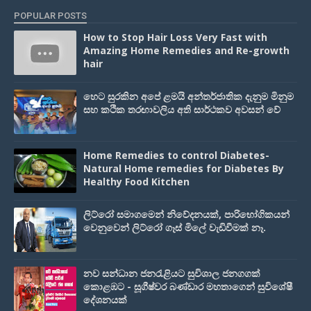
POPULAR POSTS
How to Stop Hair Loss Very Fast with
Amazing Home Remedies and Re-growth
hair
හෙට සුරකින අපේ ළමයි අන්තර්ජාතික දැනුම මිනුම
සහ කථික තරඟාවලිය අති සාර්ථකව අවසන් වේ
Home Remedies to control Diabetes-
Natural Home remedies for Diabetes By
Healthy Food Kitchen
ලිට්රෝ සමාගමෙන් නිවේදනයක්, පාරිභෝගිකයන්
වෙනුවෙන් ලිට්රෝ ගෑස් මිලේ වැඩිවීමක් නෑ.
නව සන්ධාන ජනරැළියට සුවිශාල ජනගගක්
කොළඹට - සූගීෂ්වර බණ්ඩාර මහතාගෙන් සුවිශේෂී
දේශනයක්