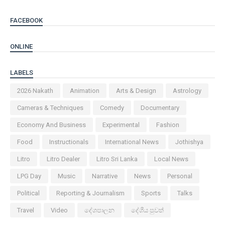
FACEBOOK
ONLINE
LABELS
2026 Nakath
Animation
Arts & Design
Astrology
Cameras & Techniques
Comedy
Documentary
Economy And Business
Experimental
Fashion
Food
Instructionals
International News
Jothishya
Litro
Litro Dealer
Litro Sri Lanka
Local News
LPG Day
Music
Narrative
News
Personal
Political
Reporting & Journalism
Sports
Talks
Travel
Video
දේශපාලන
දේශීය පුවත්