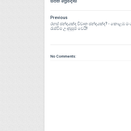
සජිත් ප්‍රේමදාස
Previous
රහස් ඡන්දයක්ද විවෘත ඡන්දයක්ද? - කොළඹ ම
රැස්වීම උණුසුම් වෙයි!
No Comments: