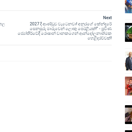
Next
ංගල
2027 දී ආණ්ඩුව වැටෙනවා! අනුරගේ කේන්දරේ
සෙනසුරු මාරුවෙන් ලොකු පෙරළියක්!" - ප්‍රවීණ
ජ්‍යෝතිර්වේදී රොෂාන් චානකගෙන් ආන්දෝලනාත්මක
හෙළිදරව්වක්!