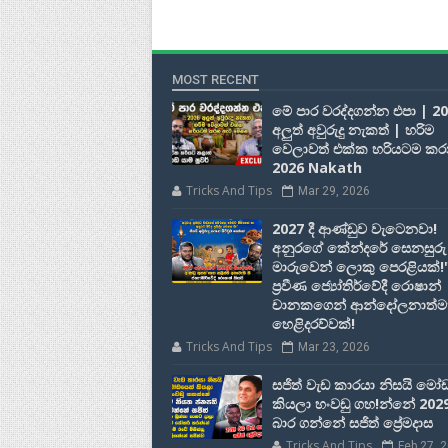
MOST RECENT
මේ පාර වරද්දගන්න එපා | 2
අලුත් අවුරුදු නැකත් | හරිම
වෙලාවත් එක්ක හරියටම කර
2026 Nakath
Tricks And Tips
Mar 29, 2026
2027 දී ආණ්ඩුව වැටෙනවා!
අනුරගේ කේන්දරේ සෙනසුරු
මාරුවෙන් ලොකු පෙරළියක්!"
ප්‍රවීණ ජ්‍යෝතිර්වේදී රොෂාන්
චානකගෙන් ආන්දෝලනාත්
හෙළිදරව්වක්!
Tricks And Tips
Mar 23, 2026
සජිත් වැඩ කාරයා නිසයි මෝ
කියලා හංවඩු ගහ!න්නේ 202
බාර ගන්නේ සජිත් ප්‍රේමදාස
Tricks And Tips
Feb 27, 