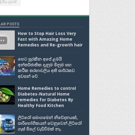
ේශීය පුවත්
AR POSTS
How to Stop Hair Loss Very
Fast with Amazing Home
Remedies and Re-growth hair
හෙට සුරකින අපේ ළමයි
අන්තර්ජාතික දැනුම මිනුම සහ
කථික තරඟාවලිය අති සාර්ථකව
අවසන් වේ
Home Remedies to control
Diabetes-Natural Home
remedies for Diabetes By
Healthy Food Kitchen
ලිට්රෝ සමාගමෙන් නිවේදනයක්,
පාරිභෝගිකයන් වෙනුවෙන් ලිට්රෝ
ගෑස් මිලේ වැඩිවීමක් නෑ.