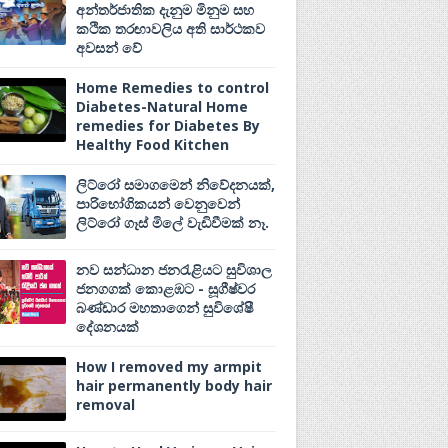
අන්තර්ජාතික දැනුම මිනුම සහ
කථික තරඟාවලිය අති සාර්ථකව
අවසන් වේ
Home Remedies to control
Diabetes-Natural Home
remedies for Diabetes By
Healthy Food Kitchen
ලිට්රෝ සමාගමෙන් නිවේදනයක්,
පාරිභෝගිකයන් වෙනුවෙන්
ලිට්රෝ ගෑස් මිලේ වැඩිවීමක් නෑ.
නව සන්ධාන ජනරැළියට සුවිශාල
ජනගගක් කොළඹට - සූගීෂ්වර
බණ්ඩාර මහතාගෙන් සුවිශේෂී
දේශනයක්
How I removed my armpit
hair permanently body hair
removal