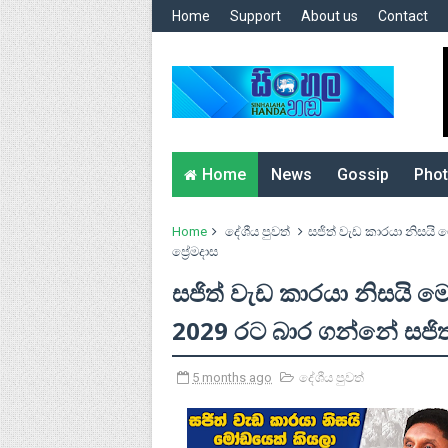
Home
Support
About us
Contact
Home
News
Gossip
Phot
Home
දේශීය පුවත්
සජිත් වැඩ කාරයා නිසයි
ප්‍රේමදාස
සජිත් වැඩ කාරයා නිසයි 
2029 රට බාර ගන්නේ සජිත් 
5 months ago
දේශීය පුවත්