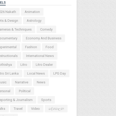
ELS
026 Nakath
Animation
rts & Design
Astrology
ameras & Techniques
Comedy
ocumentary
Economy And Business
xperimental
Fashion
Food
nstructionals
International News
othishya
Litro
Litro Dealer
itro Sri Lanka
Local News
LPG Day
usic
Narrative
News
ersonal
Political
eporting & Journalism
Sports
alks
Travel
Video
දේශපාලන