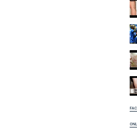
FA
ONL