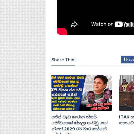
Share This:
Fac
සජිත් වැඩ කාරයා නිසයි
ITAK 
මෝඩයෙක් කියලා හංවඩු ගහ!
සභාවේ 
න්නේ 2029 රට බාර ගන්නේ