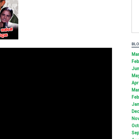
BLO
Mar
Feb
Jun
May
Apr
Mar
Feb
Jan
Dec
Nov
Oct
Sep