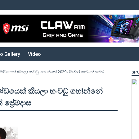
o Gallery
Video
 මෝඩයෙක් කියලා හංවඩු ගහ!න්නේ 2029 රට බාර ගන්නේ සජිත්
SP
මෝඩයෙක් කියලා හංවඩු ගහ!න්නේ
ප්‍රේමදාස