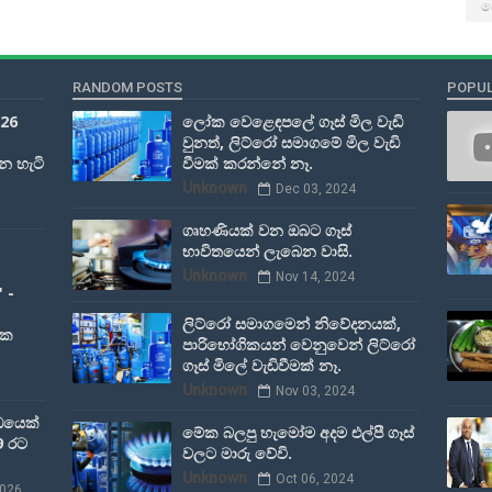
ද
RANDOM POSTS
POPUL
026
ලෝක වෙළෙඳපලේ ගෑස් මිල වැඩි
වුනත්, ලිට්රෝ සමාගමේ මිල වැඩි
න හැටි
වීමක් කරන්නේ නෑ.
Unknown
Dec 03, 2024
ගෘහණියක් වන ඔබට ගෑස්
භාවිතයෙන් ලැබෙන වාසි.
Unknown
Nov 14, 2024
 -
ලිට්රෝ සමාගමෙන් නිවේදනයක්,
මක
පාරිභෝගිකයන් වෙනුවෙන් ලිට්රෝ
ගෑස් මිලේ වැඩිවීමක් නෑ.
Unknown
Nov 03, 2024
ඩයෙක්
මේක බලපු හැමෝම අදම එල්පී ගෑස්
9 රට
වලට මාරු වේවි.
Unknown
Oct 06, 2024
2026